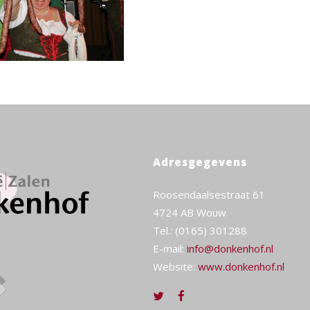
Adresgegevens
Roosendaalsestraat 61
4724 AB Wouw
Tel.: (0165) 301288
E-mail:
info@donkenhof.nl
Website:
www.donkenhof.nl