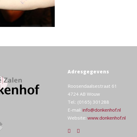
Adresgegevens
Roosendaalsestraat 61
4724 AB Wouw
Tel.: (0165) 301288
E-mail:
info@donkenhof.nl
Website:
www.donkenhof.nl