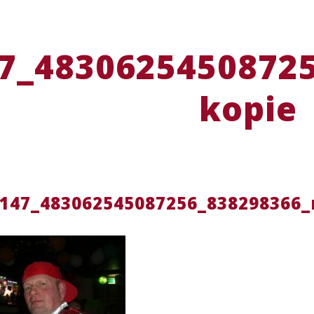
7_48306254508725
kopie
147_483062545087256_838298366_