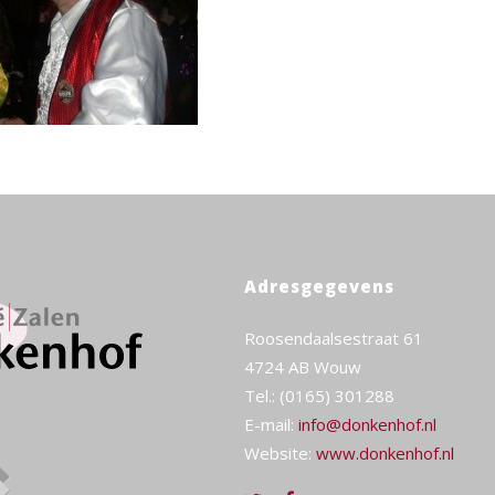
Adresgegevens
Roosendaalsestraat 61
4724 AB Wouw
Tel.: (0165) 301288
E-mail:
info@donkenhof.nl
Website:
www.donkenhof.nl