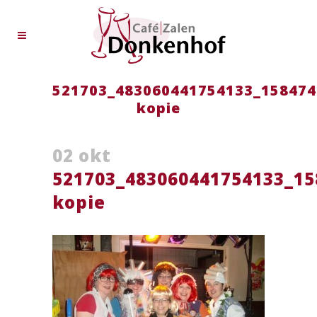
521703_483060441754133_158474
kopie
02 okt
521703_483060441754133_15
kopie