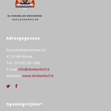
Adresgegevens
Roosendaalsestraat 61
4724 AB Wouw
Tel.: (0165) 301288
E-mail:
info@donkenhof.nl
Website:
www.donkenhof.nl
Openingstijden*