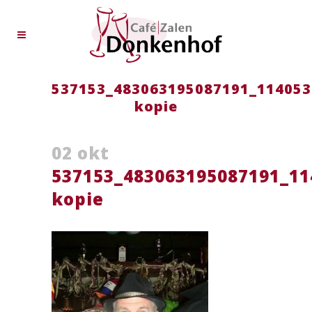
537153_483063195087191_114053
kopie
02 okt
537153_483063195087191_11
kopie