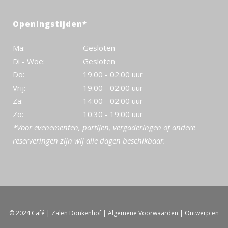
Openingstijden*
Ma:
Gesloten
Di - Woe:
Gesloten
Do:
19.00 - 02.00 uur
Vrij:
19.00 - 02.00 uur
Za:
14:00 - 02:00 uur
Zo:
10:30 - 19:00 uur
*Voor evenementen, partijen, vergaderingen of andere
reserveringen zijn wij alle dagen beschikbaar.
© 2024 Café | Zalen Donkenhof |
Algemene Voorwaarden
| Ontwerp en