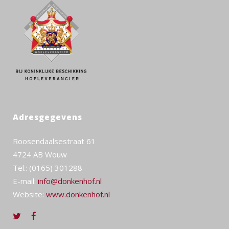
Adresgegevens
Roosendaalsestraat 61
4724 AB Wouw
Tel.: (0165) 301288
E-mail:
info@donkenhof.nl
Website:
www.donkenhof.nl