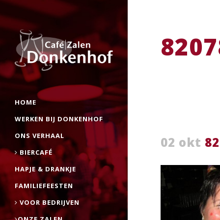
8207
HOME
WERKEN BIJ DONKENHOF
ONS VERHAAL
02 okt
82
BIERCAFÉ
HAPJE & DRANKJE
FAMILIEFEESTEN
VOOR BEDRIJVEN
ONZE ZALEN