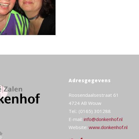
Adresgegevens
Roosendaalsestraat 61
4724 AB Wouw
Tel.: (0165) 301288
E-mail:
info@donkenhof.nl
Website:
www.donkenhof.nl