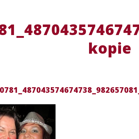
81_4870435746747
kopie
0781_487043574674738_982657081