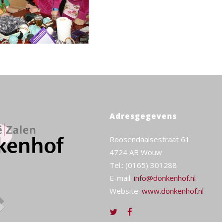
Adresgegevens
Roosendaalsestraat 61
4724 AB Wouw
Tel.: (0165) 301288
E-mail:
info@donkenhof.nl
Website:
www.donkenhof.nl