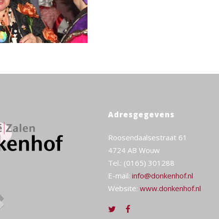
Adresgegevens
Roosendaalsestraat 61
4724 AB Wouw
Tel.: (0165) 301288
E-mail:
info@donkenhof.nl
Website:
www.donkenhof.nl