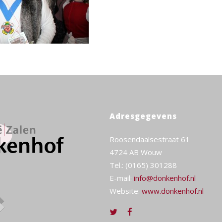
Adresgegevens
Roosendaalsestraat 61
4724 AB Wouw
Tel.: (0165) 301288
E-mail:
info@donkenhof.nl
Website:
www.donkenhof.nl