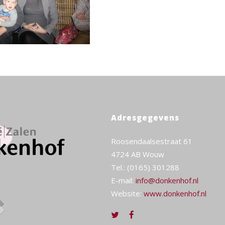
Adresgegevens
Roosendaalsestraat 61
4724 AB Wouw
Tel.: (0165) 301288
E-mail:
info@donkenhof.nl
Website:
www.donkenhof.nl