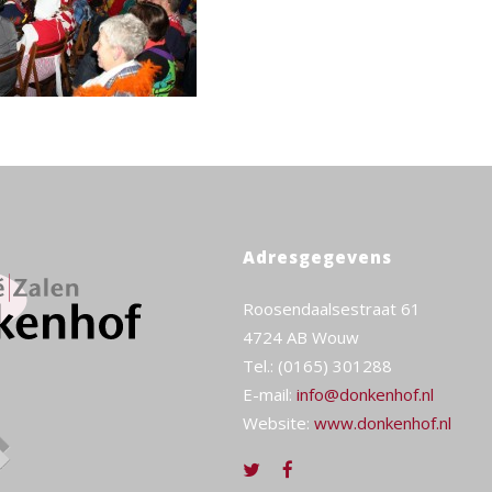
Adresgegevens
Roosendaalsestraat 61
4724 AB Wouw
Tel.: (0165) 301288
E-mail:
info@donkenhof.nl
Website:
www.donkenhof.nl