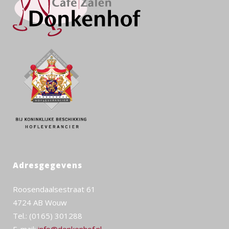
Adresgegevens
Roosendaalsestraat 61
4724 AB Wouw
Tel.: (0165) 301288