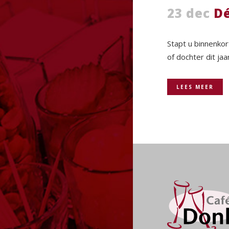
23 dec
Dé
Stapt u binnenkor
of dochter dit jaar 
LEES MEER