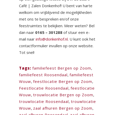
Café | Zalen Donkenhof! U bent van harte
welkom om vrijblijvend de mogelijkheden
met ons te bespreken en/of onze
feestruimtes te bekijken. Meer weten? Bel
dan naar
0165 – 301288
of stuur een e-
mail naar
info@donkenhof.nl
. U kunt ook het
contactformulier invullen op onze website.
Tot snel!
Tags:
familiefeest Bergen op Zoom
,
familiefeest Roosendaal
,
familiefeest
Wouw
,
feestlocatie Bergen op Zoom
,
Feestlocatie Roosendaal
,
feestlocatie
Wouw
,
trouwlocatie Bergen op Zoom
,
trouwlocatie Roosendaal
,
trouwlocatie
Wouw
,
zaal afhuren Bergen op Zoom
,
zaal afhuren Roosendaal
,
zaal afhuren