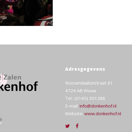
Adresgegevens
Roosendaalsestraat 61
4724 AB Wouw
Tel.: (0165) 301288
E-mail:
info@donkenhof.nl
Website:
www.donkenhof.nl